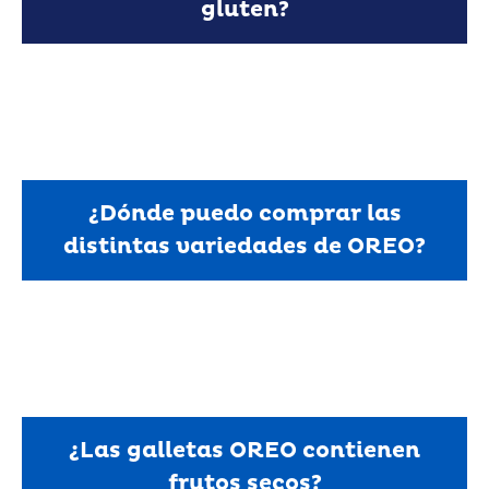
gluten?
Si, los productos OREO contienen gluten, puesto
que utilizamos trigo en su receta.
¿Dónde puedo comprar las
distintas variedades de OREO?
Puede encontrar nuestros productos OREO en la
mayoría de los principales puntos de venta de
España.
¿Las galletas OREO contienen
frutos secos?