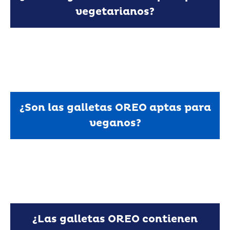
vegetarianos?
Sí, las galletas OREO son aptas para
vegetarianos.
¿Son las galletas OREO aptas para
veganos?
Muchos productos OREO son aptos para veganos,
pero pueden contener contaminación cruzada de
leche. Los consumidores de OREO deben consultar
toda la infromación sobre alérgenos del producto
en la parte posterior del envase antes de
¿Las galletas OREO contienen
consumirlo.