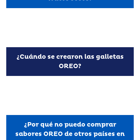
ni trazas de ellos.
No, los productos OREO no contienen frutos secos
¿Cuándo se crearon las galletas
OREO?
se conoce ahora como OREO Way.
(Nabisco). El lugar donde se encontraba la fábrica
Nueva York por la National Biscuit Company
Las galletas OREO fueron creadas en 1912 en
¿Por qué no puedo comprar
sabores OREO de otros países en