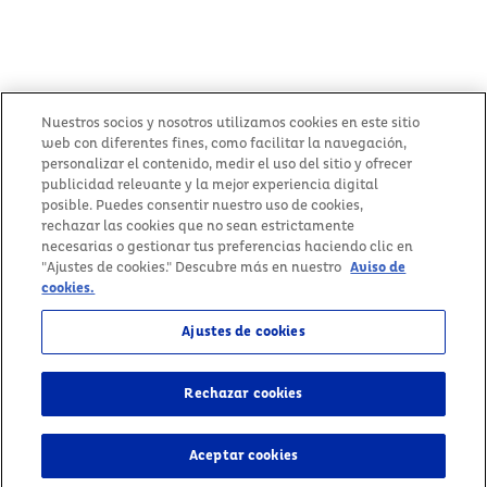
Nuestros socios y nosotros utilizamos cookies en este sitio
Política de cookies
web con diferentes fines, como facilitar la navegación,
Términos y condiciones
personalizar el contenido, medir el uso del sitio y ofrecer
publicidad relevante y la mejor experiencia digital
Políticas de privacidad
posible. Puedes consentir nuestro uso de cookies,
Contáctanos
rechazar las cookies que no sean estrictamente
Aviso legal
necesarias o gestionar tus preferencias haciendo clic en
2025 España Services, S.L.U. - Todos los derechos reservados
"Ajustes de cookies." Descubre más en nuestro
Aviso de
cookies.
Ajustes de cookies
HACIA ARRIBA
Rechazar cookies
Aceptar cookies