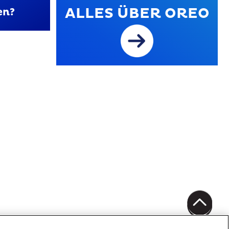
ALLES ÜBER OREO
en?
um
Newsletter abbestellen
orbehalten
NACH OBEN