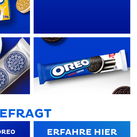
GEFRAGT
ERFAHRE HIER
OREO