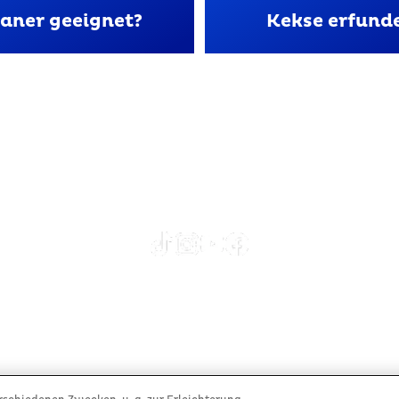
aner geeignet?
Kekse erfund
ngen
Datenschutzerklärung
Kontakt
Impress
ndelez Deutschland Services GmbH & Co. KG - Alle Rechte v