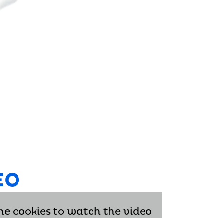
EO
he cookies to watch the video