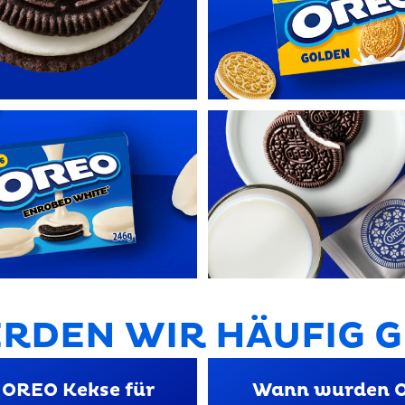
RDEN WIR HÄUFIG 
 OREO Kekse für
Wann wurden 